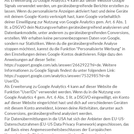
Als Erweiterung zu Google Analytics 4 kann auf dieser Website Google
Signals verwendet werden, um geräteübergreifende Berichte erstellen zu
lassen. Wenn du personalisierte Anzeigen aktiviert hast und deine Geräte
mit deinem Google-Konto verknüpft hast, kann Google vorbehaltlich
deiner Einwilligung zur Nutzung von Google Analytics gem. Art. 6 Abs. 1
lit. a DSGVO dein Nutzungsverhalten geräteübergreifend analysieren und
Datenbankmodelle, unter anderem zu geräteübergreifenden Conversions,
erstellen. Wir erhalten keine personenbezogenen Daten von Google,
sondern nur Statistiken. Wenn du die geräteübergreifende Analyse
stoppen möchtest, kannst du die Funktion “Personalisierte Werbung” in
den Einstellungen deines Google-Kontos deaktivieren. Folge dazu den
Anweisungen auf dieser Seite:
https://support.google.com/ads/answer/2662922?hl=de. Weitere
Informationen zu Google Signals findest du unter folgendem Link:
https://support.google.com/analytics/answer/7532985?hl=de
UserIDs
Als Erweiterung zu Google Analytics 4 kann auf dieser Website die
Funktion “UserIDs” verwendet werden. Wenn du in die Nutzung von
Google Analytics 4 gem. Art. 6 Abs. 1 lit. a DSGVO eingewilligt, ein Konto
auf dieser Website eingerichtet hast und dich auf verschiedenen Geräten
mit diesem Konto anmeldest, können deine Aktivitäten, darunter auch
Conversions, geräteübergreifend analysiert werden.
Für Datenübermittlungen in die USA hat sich der Anbieter dem EU-US-
Datenschutzrahmen (EU-US Data Privacy Framework) angeschlossen, das
auf Basis eines Angemessenheitsbeschlusses der Europäischen