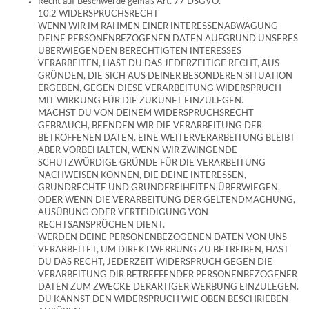
Recht auf Beschwerde gemäß Art. 77 DSGVO.
10.2 WIDERSPRUCHSRECHT
WENN WIR IM RAHMEN EINER INTERESSENABWÄGUNG
DEINE PERSONENBEZOGENEN DATEN AUFGRUND UNSERES
ÜBERWIEGENDEN BERECHTIGTEN INTERESSES
VERARBEITEN, HAST DU DAS JEDERZEITIGE RECHT, AUS
GRÜNDEN, DIE SICH AUS DEINER BESONDEREN SITUATION
ERGEBEN, GEGEN DIESE VERARBEITUNG WIDERSPRUCH
MIT WIRKUNG FÜR DIE ZUKUNFT EINZULEGEN.
MACHST DU VON DEINEM WIDERSPRUCHSRECHT
GEBRAUCH, BEENDEN WIR DIE VERARBEITUNG DER
BETROFFENEN DATEN. EINE WEITERVERARBEITUNG BLEIBT
ABER VORBEHALTEN, WENN WIR ZWINGENDE
SCHUTZWÜRDIGE GRÜNDE FÜR DIE VERARBEITUNG
NACHWEISEN KÖNNEN, DIE DEINE INTERESSEN,
GRUNDRECHTE UND GRUNDFREIHEITEN ÜBERWIEGEN,
ODER WENN DIE VERARBEITUNG DER GELTENDMACHUNG,
AUSÜBUNG ODER VERTEIDIGUNG VON
RECHTSANSPRÜCHEN DIENT.
WERDEN DEINE PERSONENBEZOGENEN DATEN VON UNS
VERARBEITET, UM DIREKTWERBUNG ZU BETREIBEN, HAST
DU DAS RECHT, JEDERZEIT WIDERSPRUCH GEGEN DIE
VERARBEITUNG DIR BETREFFENDER PERSONENBEZOGENER
DATEN ZUM ZWECKE DERARTIGER WERBUNG EINZULEGEN.
DU KANNST DEN WIDERSPRUCH WIE OBEN BESCHRIEBEN