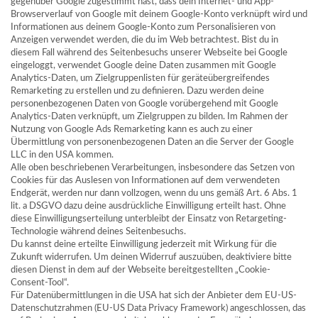
gegenüber Google zugestimmt hast, dass dein Internet- und App-
Browserverlauf von Google mit deinem Google-Konto verknüpft wird und
Informationen aus deinem Google-Konto zum Personalisieren von
Anzeigen verwendet werden, die du im Web betrachtest. Bist du in
diesem Fall während des Seitenbesuchs unserer Webseite bei Google
eingeloggt, verwendet Google deine Daten zusammen mit Google
Analytics-Daten, um Zielgruppenlisten für geräteübergreifendes
Remarketing zu erstellen und zu definieren. Dazu werden deine
personenbezogenen Daten von Google vorübergehend mit Google
Analytics-Daten verknüpft, um Zielgruppen zu bilden. Im Rahmen der
Nutzung von Google Ads Remarketing kann es auch zu einer
Übermittlung von personenbezogenen Daten an die Server der Google
LLC in den USA kommen.
Alle oben beschriebenen Verarbeitungen, insbesondere das Setzen von
Cookies für das Auslesen von Informationen auf dem verwendeten
Endgerät, werden nur dann vollzogen, wenn du uns gemäß Art. 6 Abs. 1
lit. a DSGVO dazu deine ausdrückliche Einwilligung erteilt hast. Ohne
diese Einwilligungserteilung unterbleibt der Einsatz von Retargeting-
Technologie während deines Seitenbesuchs.
Du kannst deine erteilte Einwilligung jederzeit mit Wirkung für die
Zukunft widerrufen. Um deinen Widerruf auszuüben, deaktiviere bitte
diesen Dienst in dem auf der Webseite bereitgestellten „Cookie-
Consent-Tool“.
Für Datenübermittlungen in die USA hat sich der Anbieter dem EU-US-
Datenschutzrahmen (EU-US Data Privacy Framework) angeschlossen, das