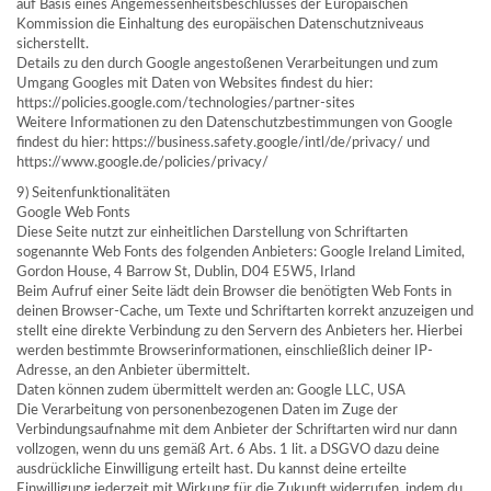
auf Basis eines Angemessenheitsbeschlusses der Europäischen
Kommission die Einhaltung des europäischen Datenschutzniveaus
sicherstellt.
Details zu den durch Google angestoßenen Verarbeitungen und zum
Umgang Googles mit Daten von Websites findest du hier:
https://policies.google.com/technologies/partner-sites
Weitere Informationen zu den Datenschutzbestimmungen von Google
findest du hier: https://business.safety.google/intl/de/privacy/ und
https://www.google.de/policies/privacy/
9) Seitenfunktionalitäten
Google Web Fonts
Diese Seite nutzt zur einheitlichen Darstellung von Schriftarten
sogenannte Web Fonts des folgenden Anbieters: Google Ireland Limited,
Gordon House, 4 Barrow St, Dublin, D04 E5W5, Irland
Beim Aufruf einer Seite lädt dein Browser die benötigten Web Fonts in
deinen Browser-Cache, um Texte und Schriftarten korrekt anzuzeigen und
stellt eine direkte Verbindung zu den Servern des Anbieters her. Hierbei
werden bestimmte Browserinformationen, einschließlich deiner IP-
Adresse, an den Anbieter übermittelt.
Daten können zudem übermittelt werden an: Google LLC, USA
Die Verarbeitung von personenbezogenen Daten im Zuge der
Verbindungsaufnahme mit dem Anbieter der Schriftarten wird nur dann
vollzogen, wenn du uns gemäß Art. 6 Abs. 1 lit. a DSGVO dazu deine
ausdrückliche Einwilligung erteilt hast. Du kannst deine erteilte
Einwilligung jederzeit mit Wirkung für die Zukunft widerrufen, indem du