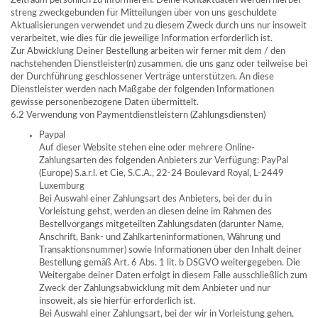
Zeitraum persönlich zu informieren. Deine Kontaktdaten werden hierbei
streng zweckgebunden für Mitteilungen über von uns geschuldete
Aktualisierungen verwendet und zu diesem Zweck durch uns nur insoweit
verarbeitet, wie dies für die jeweilige Information erforderlich ist.
Zur Abwicklung Deiner Bestellung arbeiten wir ferner mit dem / den
nachstehenden Dienstleister(n) zusammen, die uns ganz oder teilweise bei
der Durchführung geschlossener Verträge unterstützen. An diese
Dienstleister werden nach Maßgabe der folgenden Informationen
gewisse personenbezogene Daten übermittelt.
6.2 Verwendung von Paymentdienstleistern (Zahlungsdiensten)
Paypal
Auf dieser Website stehen eine oder mehrere Online-
Zahlungsarten des folgenden Anbieters zur Verfügung: PayPal
(Europe) S.a.r.l. et Cie, S.C.A., 22-24 Boulevard Royal, L-2449
Luxemburg
Bei Auswahl einer Zahlungsart des Anbieters, bei der du in
Vorleistung gehst, werden an diesen deine im Rahmen des
Bestellvorgangs mitgeteilten Zahlungsdaten (darunter Name,
Anschrift, Bank- und Zahlkarteninformationen, Währung und
Transaktionsnummer) sowie Informationen über den Inhalt deiner
Bestellung gemäß Art. 6 Abs. 1 lit. b DSGVO weitergegeben. Die
Weitergabe deiner Daten erfolgt in diesem Falle ausschließlich zum
Zweck der Zahlungsabwicklung mit dem Anbieter und nur
insoweit, als sie hierfür erforderlich ist.
Bei Auswahl einer Zahlungsart, bei der wir in Vorleistung gehen,