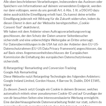
Alle oben beschriebenen Verarbeitungen, insbesondere das Auslesen oder
Speichern von Informationen auf deinem verwendeten Endgerät, werden
nur dann vollzogen, wenn du uns gemäß Art. 6 Abs. 1 lit. a DSGVO dazu
deine ausdrückliche Einwilligung erteilt hast. Du kannst deine erteilte
Einwilligung jederzeit mit Wirkung für die Zukunft widerrufen, indem du
diesen Dienst in dem auf der Webseite bereitgestellten „Cookie-
Consent-Tool“ deaktivierst.
Wir haben mit dem Anbieter einen Auftragsverarbeitungsvertrag
geschlossen, der den Schutz der Daten unserer Seitenbesucher
sicherstellt und eine unberechtigte Weitergabe an Dritte untersagt.
Für Datenübermittlungen in die USA hat sich der Anbieter dem EU-US-
Datenschutzrahmen (EU-US Data Privacy Framework) angeschlossen, das
auf Basis eines Angemessenheitsbeschlusses der Europäischen
Kommission die Einhaltung des europäischen Datenschutzniveaus
sicherstellt.
8) Retargeting/ Remarketing und Conversion-Tracking
Google Ads Remarketing
Diese Webseite nutzt Retargeting-Technologie des folgenden Anbieters:
Google Ireland Limited, Gordon House, 4 Barrow St, Dublin, D04 E5W5,
Irland
Zu diesem Zweck setzt Google ein Cookie in deinem Browser, welches
automatisch mittels einer pseudonymen Cookie-ID und auf Grundlage der
von dir besuchten Seiten eine interessensbasierte Werbung ermöglicht.
Eine darüberhinausgehende Datenverarbeitung findet nur statt, sofern du