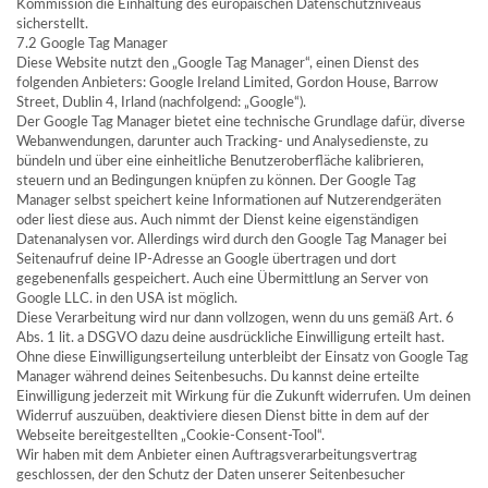
Kommission die Einhaltung des europäischen Datenschutzniveaus
sicherstellt.
7.2 Google Tag Manager
Diese Website nutzt den „Google Tag Manager“, einen Dienst des
folgenden Anbieters: Google Ireland Limited, Gordon House, Barrow
Street, Dublin 4, Irland (nachfolgend: „Google“).
Der Google Tag Manager bietet eine technische Grundlage dafür, diverse
Webanwendungen, darunter auch Tracking- und Analysedienste, zu
bündeln und über eine einheitliche Benutzeroberfläche kalibrieren,
steuern und an Bedingungen knüpfen zu können. Der Google Tag
Manager selbst speichert keine Informationen auf Nutzerendgeräten
oder liest diese aus. Auch nimmt der Dienst keine eigenständigen
Datenanalysen vor. Allerdings wird durch den Google Tag Manager bei
Seitenaufruf deine IP-Adresse an Google übertragen und dort
gegebenenfalls gespeichert. Auch eine Übermittlung an Server von
Google LLC. in den USA ist möglich.
Diese Verarbeitung wird nur dann vollzogen, wenn du uns gemäß Art. 6
Abs. 1 lit. a DSGVO dazu deine ausdrückliche Einwilligung erteilt hast.
Ohne diese Einwilligungserteilung unterbleibt der Einsatz von Google Tag
Manager während deines Seitenbesuchs. Du kannst deine erteilte
Einwilligung jederzeit mit Wirkung für die Zukunft widerrufen. Um deinen
Widerruf auszuüben, deaktiviere diesen Dienst bitte in dem auf der
Webseite bereitgestellten „Cookie-Consent-Tool“.
Wir haben mit dem Anbieter einen Auftragsverarbeitungsvertrag
geschlossen, der den Schutz der Daten unserer Seitenbesucher