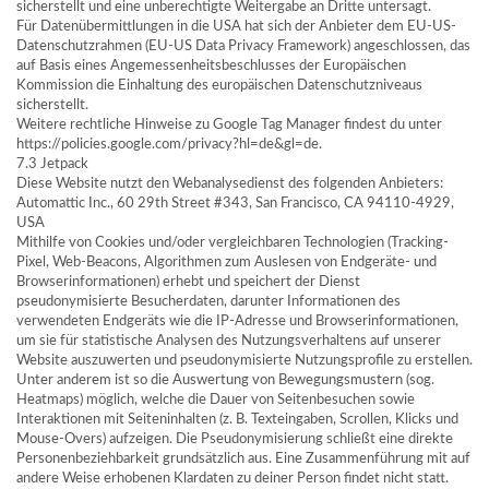
sicherstellt und eine unberechtigte Weitergabe an Dritte untersagt.
Für Datenübermittlungen in die USA hat sich der Anbieter dem EU-US-
Datenschutzrahmen (EU-US Data Privacy Framework) angeschlossen, das
auf Basis eines Angemessenheitsbeschlusses der Europäischen
Kommission die Einhaltung des europäischen Datenschutzniveaus
sicherstellt.
Weitere rechtliche Hinweise zu Google Tag Manager findest du unter
https://policies.google.com/privacy?hl=de&gl=de.
7.3 Jetpack
Diese Website nutzt den Webanalysedienst des folgenden Anbieters:
Automattic Inc., 60 29th Street #343, San Francisco, CA 94110-4929,
USA
Mithilfe von Cookies und/oder vergleichbaren Technologien (Tracking-
Pixel, Web-Beacons, Algorithmen zum Auslesen von Endgeräte- und
Browserinformationen) erhebt und speichert der Dienst
pseudonymisierte Besucherdaten, darunter Informationen des
verwendeten Endgeräts wie die IP-Adresse und Browserinformationen,
um sie für statistische Analysen des Nutzungsverhaltens auf unserer
Website auszuwerten und pseudonymisierte Nutzungsprofile zu erstellen.
Unter anderem ist so die Auswertung von Bewegungsmustern (sog.
Heatmaps) möglich, welche die Dauer von Seitenbesuchen sowie
Interaktionen mit Seiteninhalten (z. B. Texteingaben, Scrollen, Klicks und
Mouse-Overs) aufzeigen. Die Pseudonymisierung schließt eine direkte
Personenbeziehbarkeit grundsätzlich aus. Eine Zusammenführung mit auf
andere Weise erhobenen Klardaten zu deiner Person findet nicht statt.